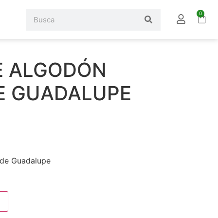
0
E ALGODÓN
E GUADALUPE
 de Guadalupe