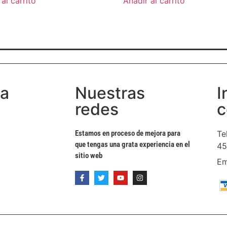
al carrito
Añadir al carrito
ta
Nuestras
I
redes
c
Estamos en proceso de mejora para
Te
que tengas una grata experiencia en el
45
sitio web
Em