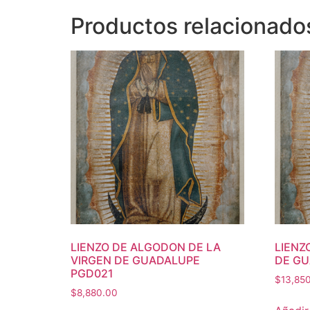
Productos relacionado
LIENZO DE ALGODON DE LA
LIENZ
VIRGEN DE GUADALUPE
DE GU
PGD021
$
13,85
$
8,880.00