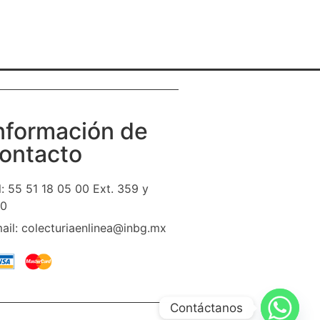
nformación de
ontacto
l: 55 51 18 05 00 Ext. 359 y
0
ail: colecturiaenlinea@inbg.mx
Contáctanos